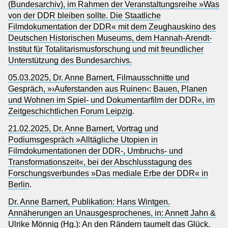
(Bundesarchiv), im Rahmen der Veranstaltungsreihe »Was
von der DDR bleiben sollte. Die Staatliche
Filmdokumentation der DDR« mit dem Zeughauskino des
Deutschen Historischen Museums, dem Hannah-Arendt-
Institut für Totalitarismusforschung und mit freundlicher
Unterstützung des Bundesarchivs.
05.03.2025, Dr. Anne Barnert, Filmausschnitte und
Gespräch, »›Auferstanden aus Ruinen‹: Bauen, Planen
und Wohnen im Spiel- und Dokumentarfilm der DDR«, im
Zeitgeschichtlichen Forum Leipzig
.
21.02.2025, Dr. Anne Barnert, Vortrag und
Podiumsgespräch »Alltägliche Utopien in
Filmdokumentationen der DDR-, Umbruchs- und
Transformationszeit«, bei der Abschlusstagung des
Forschungsverbundes »Das mediale Erbe der DDR« in
Berlin
.
Dr. Anne Barnert, Publikation: Hans Wintgen.
Annäherungen an Unausgesprochenes, in: Annett Jahn &
Ulrike Mönnig (Hg.): An den Rändern taumelt das Glück.