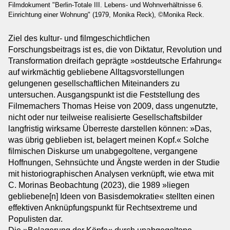
Filmdokument "Berlin-Totale III. Lebens- und Wohnverhältnisse 6.
Institutionen
Einrichtung einer Wohnung" (1979, Monika Reck), ©Monika Reck.
Kooperationspartner
Ziel des kultur- und filmgeschichtlichen
Kontakt
Forschungsbeitrags ist es, die von Diktatur, Revolution und
Ansprechpersonen
Transformation dreifach geprägte »ostdeutsche Erfahrung«
Impressum
auf wirkmächtig gebliebene Alltagsvorstellungen
gelungenen gesellschaftlichen Miteinanders zu
Anmeldung Newsletter
untersuchen. Ausgangspunkt ist die Feststellung des
Datenschutz
Filmemachers Thomas Heise von 2009, dass ungenutzte,
Barrierefreiheitserklärung
nicht oder nur teilweise realisierte Gesellschaftsbilder
langfristig wirksame Überreste darstellen können: »Das,
was übrig geblieben ist, belagert meinen Kopf.« Solche
filmischen Diskurse um unabgegoltene, vergangene
Hoffnungen, Sehnsüchte und Ängste werden in der Studie
mit historiographischen Analysen verknüpft, wie etwa mit
C. Morinas Beobachtung (2023), die 1989 »liegen
gebliebene[n] Ideen von Basisdemokratie« stellten einen
effektiven Anknüpfungspunkt für Rechtsextreme und
Populisten dar.