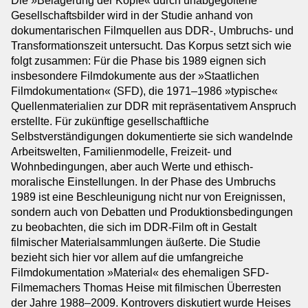
Die »Belagerung der Köpfe« durch unabgegoltene
Gesellschaftsbilder wird in der Studie anhand von
dokumentarischen Filmquellen aus DDR-, Umbruchs- und
Transformationszeit untersucht. Das Korpus setzt sich wie
folgt zusammen: Für die Phase bis 1989 eignen sich
insbesondere Filmdokumente aus der »Staatlichen
Filmdokumentation« (SFD), die 1971–1986 »typische«
Quellenmaterialien zur DDR mit repräsentativem Anspruch
erstellte. Für zukünftige gesellschaftliche
Selbstverständigungen dokumentierte sie sich wandelnde
Arbeitswelten, Familienmodelle, Freizeit- und
Wohnbedingungen, aber auch Werte und ethisch-
moralische Einstellungen. In der Phase des Umbruchs
1989 ist eine Beschleunigung nicht nur von Ereignissen,
sondern auch von Debatten und Produktionsbedingungen
zu beobachten, die sich im DDR-Film oft in Gestalt
filmischer Materialsammlungen äußerte. Die Studie
bezieht sich hier vor allem auf die umfangreiche
Filmdokumentation »Material« des ehemaligen SFD-
Filmemachers Thomas Heise mit filmischen Überresten
der Jahre 1988–2009. Kontrovers diskutiert wurde Heises