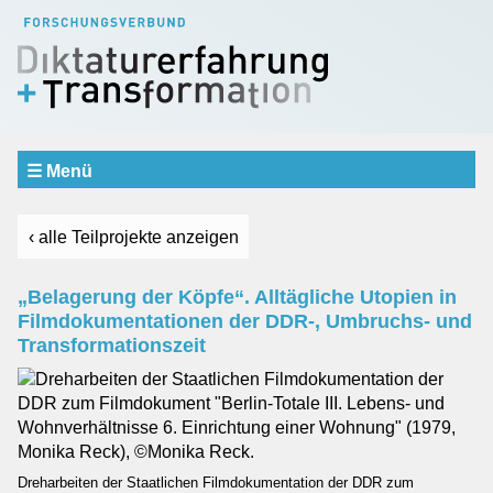
☰ Menü
Aktuelles
Verbund
‹ alle Teilprojekte anzeigen
SCHWERPUNKTBEREICHE
Erfahrung und Erinnerung
„Belagerung der Köpfe“. Alltägliche Utopien in
Repräsentation und Urteilsbildung
Filmdokumentationen der DDR-, Umbruchs- und
Dialog und Vermittlung
Transformationszeit
Teilprojekte
Einblicke
Gastprofessur
Mitarbeiter
Dreharbeiten der Staatlichen Filmdokumentation der DDR zum