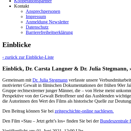
Kooperationspartner
Kontakt
Ansprechpersonen
Impressum
Anmeldung Newsletter
Datenschutz
Barrierefreiheitserklärung
Einblicke
‹ zurück zur Einblicke-Liste
Einblick, Dr. Carsta Langner & Dr. Julia Stegmann, 
Gemeinsam mit
Dr. Julia Stegmann
verfasste unsere Verbundmitarbei
motivierter Gewalt in filmischen Dokumentationen der frühen 90er Jah
Gruppe rechtsextremer junger Männer, die – von Heise meist unkomme
Perspektive von der Gewalt Betroffener und das Ausblenden wichtiger
die Autorinnen den Wert des Films als historische Quelle zur Deutung
Den Beitrag können Sie bei
zeitgeschichte-online nachlesen.
Den Film »Stau – Jetzt geht’s los« finden Sie bei der
Bundeszentrale f
Veröffentlicht am: 01. Juni 2021, 12:00 Uhr