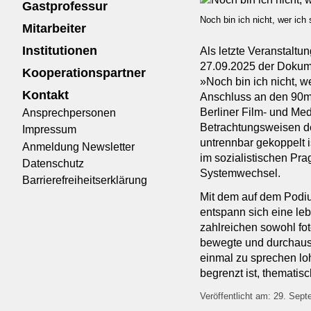
Gastprofessur
Noch bin ich nicht, wer ich
Mitarbeiter
Institutionen
Als letzte Veranstaltu
27.09.2025 der Dokume
Kooperationspartner
»Noch bin ich nicht, w
Kontakt
Anschluss an den 90mi
Berliner Film- und Me
Ansprechpersonen
Betrachtungsweisen der
Impressum
untrennbar gekoppelt i
Anmeldung Newsletter
im sozialistischen Pra
Datenschutz
Systemwechsel.
Barrierefreiheitserklärung
Mit dem auf dem Podi
entspann sich eine leb
zahlreichen sowohl fo
bewegte und durchaus F
einmal zu sprechen lohn
begrenzt ist, thematis
Veröffentlicht am: 29. Sep