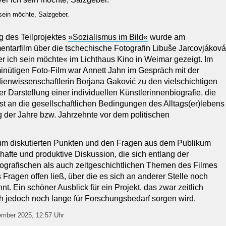
 sein möchte, Salzgeber.
ng des Teilprojektes
»Sozialismus im Bild«
wurde am
ntarfilm über die tschechische Fotografin Libuše Jarcovjáková
er ich sein möchte« im Lichthaus Kino in Weimar gezeigt. Im
nütigen Foto-Film war Annett Jahn im Gespräch mit der
dienwissenschaftlerin Borjana Gaković zu den vielschichtigen
 Darstellung einer individuellen Künstlerinnenbiografie, die
st an die gesellschaftlichen Bedingungen des Alltags(er)lebens
g der Jahre bzw. Jahrzehnte vor dem politischen
um diskutierten Punkten und den Fragen aus dem Publikum
hafte und produktive Diskussion, die sich entlang der
tografischen als auch zeitgeschichtlichen Themen des Filmes
ragen offen ließ, über die es sich an anderer Stelle noch
t. Ein schöner Ausblick für ein Projekt, das zwar zeitlich
ch jedoch noch lange für Forschungsbedarf sorgen wird.
tember 2025, 12:57 Uhr